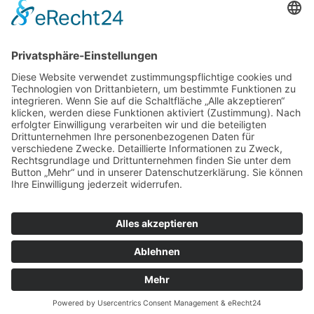
Arrangements
Restaurant
Our restaurant
Our menu
Our wine list
Active holiday
Active holiday arrangements
Celebrations and events
Parties + banquets
Conferences + Premises
Home
A propos de nous
Contact
Notre philosophie
Hotel
Nos chambres
Notre petite oasis de bien-être
Arrangements
Restaurant
Notre Restaurant
Nos menus
Notre carte des vins
Vacances actives
Arrangements de vacances actives
Fêtes et événements
Célébrations et banquets
">
Réunions et salles