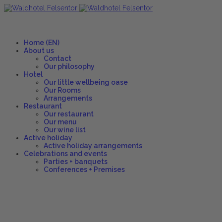
Home (EN)
About us
Contact
Our philosophy
Hotel
Our little wellbeing oase
Our Rooms
Arrangements
Restaurant
Our restaurant
Our menu
Our wine list
Active holiday
Active holiday arrangements
Celebrations and events
Parties + banquets
Conferences + Premises