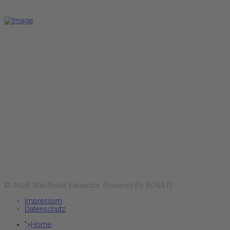
Book now
Réservez maintenant
Hôtel/Restaurant
Horaires d'ouverture :
Lun-Ven
17:30 - 21:00 heures
Sa+Di et jours fériés
12:00 - 14:00 & 17:30 - 21:00 heures
Réservez maintenant
© 2026 Waldhotel Felsentor. Powered By BOSA IT
Impressum
Datenschutz
">
Home