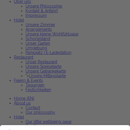
Über uns
Unsere Philosophie
Kontakt & Anfahrt
Impressum
Hotel
Unsere Zimmer
Arrangements
Unsere kleine Wohlfühloase
Schorlestand
Unser Garten
Umgebung
Parkplatz | E-Ladestation
Restaurant
Unser Restaurant
Unsere Speisekarte
Unsere Getränkekarte
">
Unsere Mittagskarte
Feiern & Events
Tagungen
Festlichkeiten
Home (EN)
About us
Contact
Our philosophy
Hotel
Our little wellbeing oase
Our Rooms