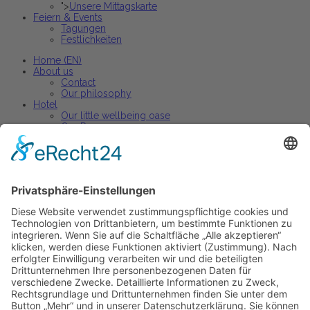
">
Unsere Mittagskarte
Feiern & Events
Tagungen
Festlichkeiten
Home (EN)
About us
Contact
Our philosophy
Hotel
Our little wellbeing oase
Our Rooms
Arrangements
Restaurant
Our restaurant
Our menu
Our wine list
Active holiday
Active holiday arrangements
Celebrations and events
Parties + banquets
Conferences + Premises
Home
A propos de nous
Contact
Notre philosophie
Hotel