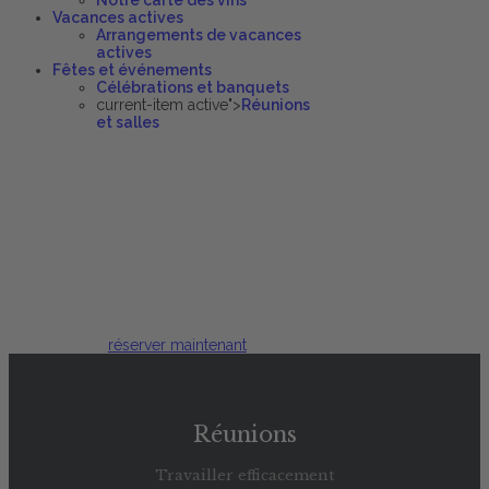
Notre carte des vins
Vacances actives
Arrangements de vacances
actives
Fêtes et événements
Célébrations et banquets
current-item active">
Réunions
et salles
Nos locaux
Salle de
réunion
réserver maintenant
Réunions
Travailler efficacement