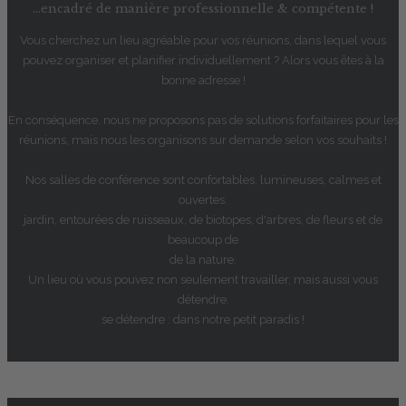
...encadré de manière professionnelle & compétente !
Vous cherchez un lieu agréable pour vos réunions, dans lequel vous
pouvez organiser et planifier individuellement ? Alors vous êtes à la
bonne adresse !
En conséquence, nous ne proposons pas de solutions forfaitaires pour les
réunions, mais nous les organisons sur demande selon vos souhaits !
Nos salles de conférence sont confortables, lumineuses, calmes et
ouvertes.
jardin, entourées de ruisseaux, de biotopes, d'arbres, de fleurs et de
beaucoup de
de la nature.
Un lieu où vous pouvez non seulement travailler, mais aussi vous
détendre.
se détendre : dans notre petit paradis !