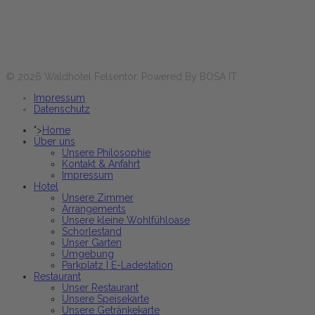
Sa+Di et jours fériés
12:00 - 14:00 & 17:30 - 21:00 heures
Réservez maintenant
© 2026 Waldhotel Felsentor. Powered By BOSA IT
Impressum
Datenschutz
">
Home
Über uns
Unsere Philosophie
Kontakt & Anfahrt
Impressum
Hotel
Unsere Zimmer
Arrangements
Unsere kleine Wohlfühloase
Schorlestand
Unser Garten
Umgebung
Parkplatz | E-Ladestation
Restaurant
Unser Restaurant
Unsere Speisekarte
Unsere Getränkekarte