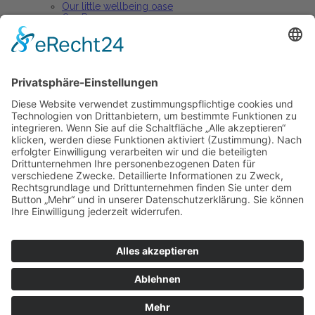
Our little wellbeing oase
Our Rooms
Arrangements
Restaurant
Our restaurant
Our menu
Our wine list
Active holiday
Active holiday arrangements
Celebrations and events
Parties + banquets
Conferences + Premises
Home
A propos de nous
Contact
Notre philosophie
Hotel
Nos chambres
Notre petite oasis de bien-être
Arrangements
Restaurant
Notre Restaurant
Nos menus
Notre carte des vins
Vacances actives
Arrangements de vacances actives
Fêtes et événements