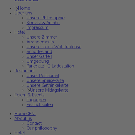
">
Home
Über uns
Unsere Philosophie
Kontakt & Anfahrt
Impressum
Hotel
Unsere Zimmer
Arrangements
Unsere kleine Wohlfühloase
Schorlestand
Unser Garten
Umgebung
Parkplatz | E-Ladestation
Restaurant
Unser Restaurant
Unsere Speisekarte
Unsere Getränkekarte
">
Unsere Mittagskarte
Feiern & Events
Tagungen
Festlichkeiten
Home (EN)
About us
Contact
Our philosophy
Hotel