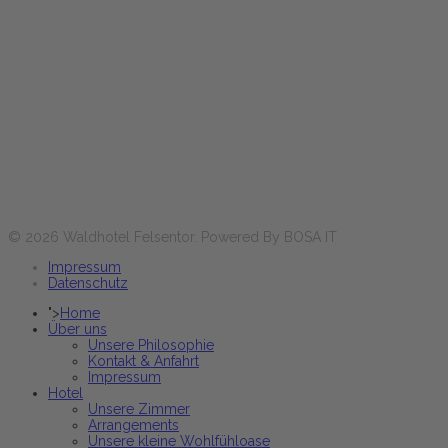
Hôtel/Restaurant
Horaires d'ouverture :
Lun-Ven
17:30 - 21:00 heures
Sa+Di et jours fériés
12:00 - 14:00 & 17:30 - 21:00 heures
Réservez maintenant
© 2026 Waldhotel Felsentor. Powered By BOSA IT
Impressum
Datenschutz
">
Home
Über uns
Unsere Philosophie
Kontakt & Anfahrt
Impressum
Hotel
Unsere Zimmer
Arrangements
Unsere kleine Wohlfühloase