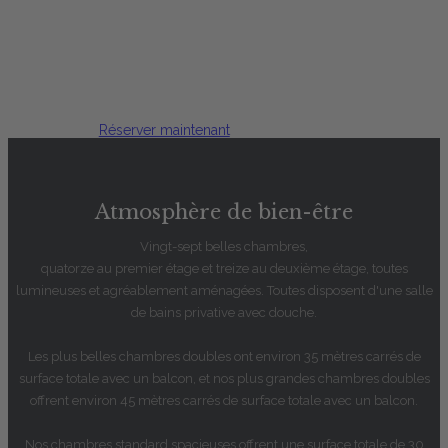
Des chambres
spacieuses
Réserver maintenant
Atmosphère de bien-être
Vingt-sept belles chambres,
quatorze au premier étage et treize au deuxième étage, toutes
lumineuses et agréablement aménagées. Toutes disposent d'une salle
de bains privative avec douche.
Les plus belles chambres doubles ont environ 35 mètres carrés de
surface totale avec un balcon, et nos plus grandes chambres doubles
offrent environ 45 mètres carrés de surface totale avec un balcon.
Nos chambres standard spacieuses offrent une surface totale de 30