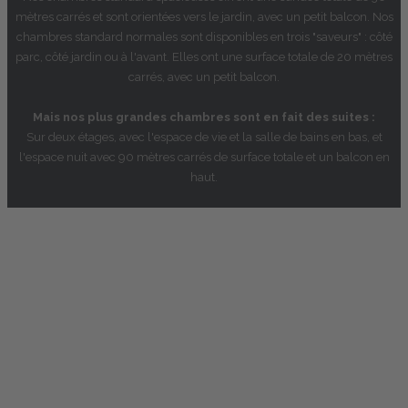
mètres carrés et sont orientées vers le jardin, avec un petit balcon. Nos
chambres standard normales sont disponibles en trois "saveurs" : côté
parc, côté jardin ou à l'avant. Elles ont une surface totale de 20 mètres
carrés, avec un petit balcon.
Mais nos plus grandes chambres sont en fait des suites :
Sur deux étages, avec l'espace de vie et la salle de bains en bas, et
l'espace nuit avec 90 mètres carrés de surface totale et un balcon en
haut.