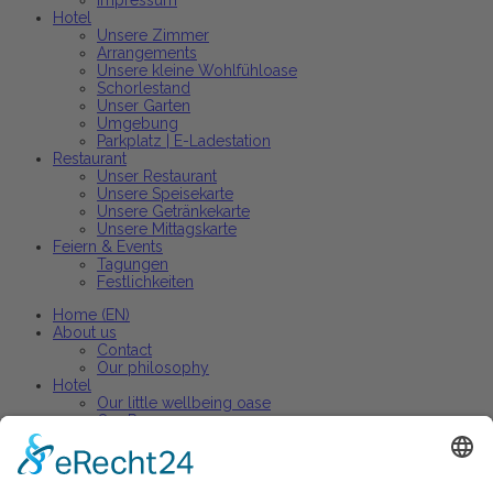
Impressum
Hotel
Unsere Zimmer
Arrangements
Unsere kleine Wohlfühloase
Schorlestand
Unser Garten
Umgebung
Parkplatz | E-Ladestation
Restaurant
Unser Restaurant
Unsere Speisekarte
Unsere Getränkekarte
Unsere Mittagskarte
Feiern & Events
Tagungen
Festlichkeiten
Home (EN)
About us
Contact
Our philosophy
Hotel
Our little wellbeing oase
Our Rooms
Arrangements
Restaurant
Our restaurant
Our menu