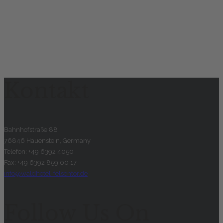
Kontakt
Bahnhofstraße 88
76846 Hauenstein, Germany
Telefon: +49 6392 4050
Fax: +49 6392 859 00 17
info@waldhotel-felsentor.de
Follow Us On